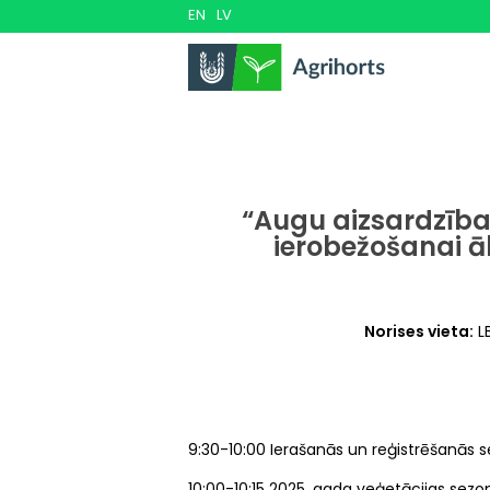
Pārlekt
EN
LV
uz
galveno
saturu
“Augu aizsardzība
ierobežošanai 
Norises vieta:
LB
9:30-10:00 Ierašanās un reģistrēšanās
10:00-10:15 2025. gada veģetācijas sezo