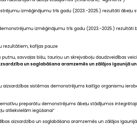
nstrējumu izmēģinājumu trīs gadu (2023.-2025.) rezultāti ābeļu 
 demonstrējumu izmēģinājumu trīs gadu (2023.-2025.) rezultāti b
u rezultātiem, kafijas pauze
tes putnu, savvaļas bišu, tauriņu un skrejvaboļu daudzveidības ve
izsardzība un saglabāšana aramzemēs un zālājos Igaunijā un 
 aizsardzības sistēmas demonstrējums kaitīgo organismu ierobe
ternatīvu preparātu demonstrējums ābeļu stādījumos integrētajā
ļu atliekvielām iegūšanai”
idības aizsardzība un saglabāšana aramzemēs un zālājos Igaunijā