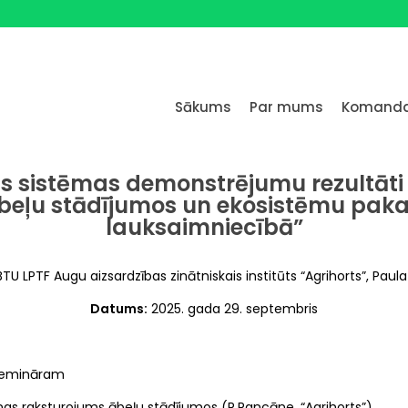
Sākums
Par mums
Komand
s sistēmas demonstrējumu rezultāti
ābeļu stādījumos un ekosistēmu pak
lauksaimniecībā”
TU LPTF Augu aizsardzības zinātniskais institūts “Agrihorts”, Paula
Datums:
2025. gada 29. septembris
 semināram
nas raksturojums ābeļu stādījumos (R.Rancāne, “Agrihorts”)