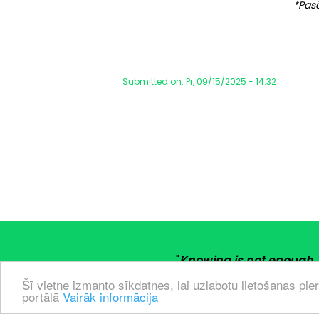
*Pasā
Submitted on: Pr, 09/15/2025 - 14:32
"
Knowing is not enough, 
"Ar zināšanām nepietiek, mum
Šī vietne izmanto sīkdatnes, lai uzlabotu lietošanas piere
portālā
Vairāk informācija