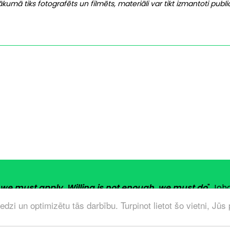
kumā tiks fotografēts un filmēts, materiāli var tikt izmantoti public
we must apply. Willing is not enough, we must do
" Joh
s tās jāizmanto; ar vēlēšanos nepietiek, mums jārīko
dzi un optimizētu tās darbību. Turpinot lietot šo vietni, Jūs 