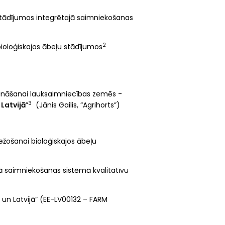
stādījumos integrētajā saimniekošanas
2
ioloģiskajos ābeļu stādījumos
icināšanai lauksaimniecības zemēs -
3
Latvijā
”
(Jānis Gailis, “Agrihorts”)
žošanai bioloģiskajos ābeļu
 saimniekošanas sistēmā kvalitatīvu
 un Latvijā” (EE-LV00132 – FARM