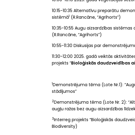
10:15-10:35 Alternatīvu preparātu demo
1
sistēmā
(R.Rancāne, “Agrihorts”)
10:35-10:55 Augu aizsardzības sistēmas
(R.Rancāne, “Agrihorts”)
10:55-11:30 Diskusijas par demonstrējum
11:30-12:00 2025. gadā veiktās aktivitā
projekts “
Bioloģiskās daudzveidības a
1
Demonstrējuma tēma (Lote Nr.1): “Augu
stādījumos”
2
Demonstrējuma tēma (Lote Nr. 2): “Al
augļu ražas bez augu aizsardzības līdzek
3
Interreg projekts “Bioloģiskās daudzve
Biodiversity)